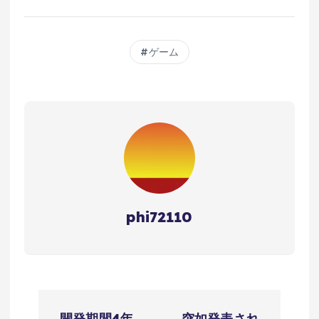
ゲーム
phi72110
投
開発期間4年
突如発表され