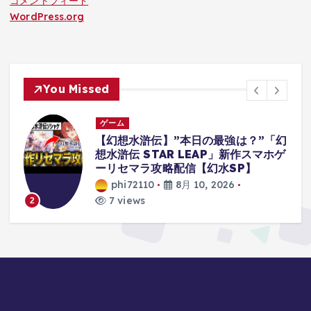
コメントフィード
WordPress.org
You Missed
ゲーム
幻
僕はおそらくボディーガードを解雇さ
ゲ
れます【Mr.President】#ゲーム実
況
phi72110
8月 10, 2026
12 views
3