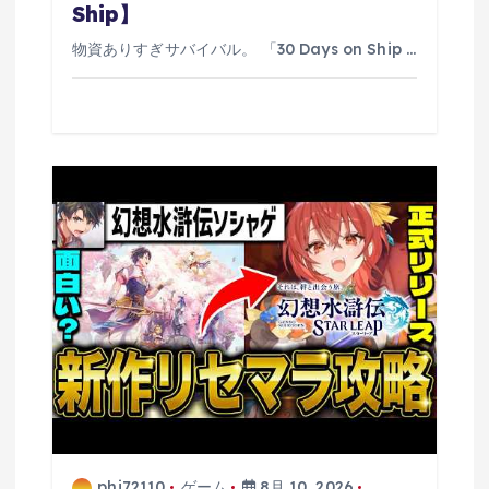
Ship】
物資ありすぎサバイバル。 「30 Days on Ship …
phi72110
ゲーム
8月 10, 2026