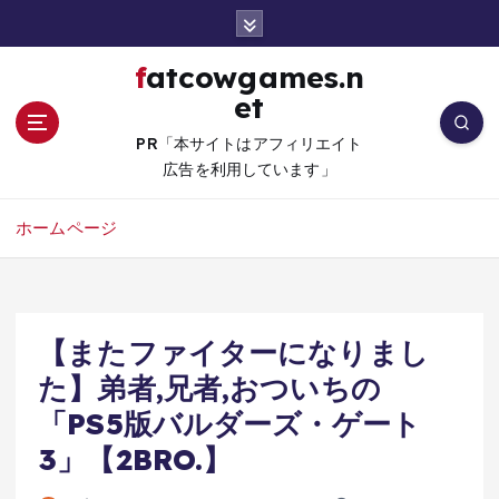
コ
ン
テ
fatcowgames.n
ン
et
ツ
へ
PR「本サイトはアフィリエイト
移
広告を利用しています」
動
ホームページ
【またファイターになりまし
た】弟者,兄者,おついちの
「PS5版バルダーズ・ゲート
3」【2BRO.】