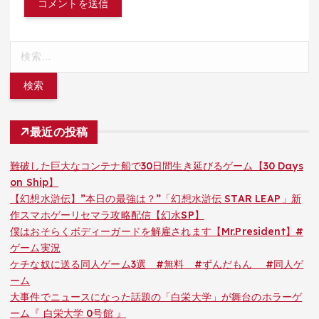
検
索:
最近の投稿
難破した巨大なコンテナ船で30日間生き延びるゲーム【30 Days
on Ship】
【幻想水滸伝】”本日の最強は？”「幻想水滸伝 STAR LEAP」新
作スマホゲーリセマラ攻略配信【幻水SP】
僕はおそらくボディーガードを解雇されます【Mr.President】#
ゲーム実況
ケチな奴に送る同人ゲーム3選 #無料 #ずんだもん #同人ゲ
ーム
大事件でニュースになった話題の「白栄大学」が舞台のホラーゲ
ーム『 白栄大学 0号館 』