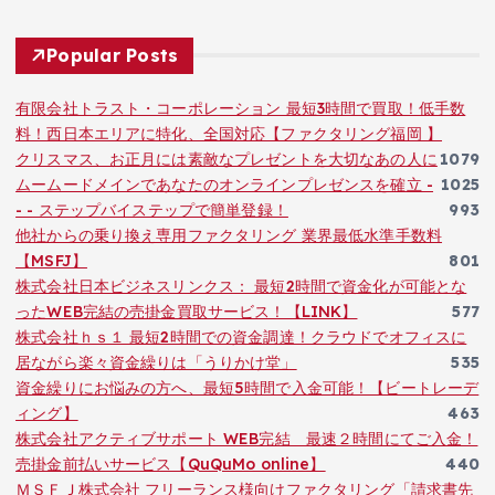
Popular Posts
有限会社トラスト・コーポレーション 最短3時間で買取！低手数
料！西日本エリアに特化、全国対応【ファクタリング福岡 】
クリスマス、お正月には素敵なプレゼントを大切なあの人に
1079
ムームードメインであなたのオンラインプレゼンスを確立 -
1025
- - ステップバイステップで簡単登録！
993
他社からの乗り換え専用ファクタリング 業界最低水準手数料
【MSFJ】
801
株式会社日本ビジネスリンクス： 最短2時間で資金化が可能とな
ったWEB完結の売掛金買取サービス！【LINK】
577
株式会社ｈｓ１ 最短2時間での資金調達！クラウドでオフィスに
居ながら楽々資金繰りは「うりかけ堂」
535
資金繰りにお悩みの方へ、最短5時間で入金可能！【ビートレーデ
ィング】
463
株式会社アクティブサポート WEB完結 最速２時間にてご入金！
売掛金前払いサービス【QuQuMo online】
440
ＭＳＦＪ株式会社 フリーランス様向けファクタリング「請求書先