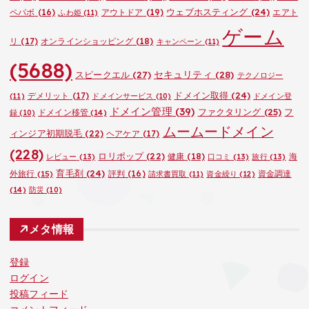
ウェブホスティング
(24)
ペパボ
(16)
アウトドア
(19)
エアト
ふわ姫
(11)
ゲーム
リ
(17)
オンラインショッピング
(18)
キャンペーン
(11)
(5688)
セキュリティ
(28)
スピークエル
(27)
テクノロジー
ドメイン取得
(24)
デメリット
(17)
(11)
ドメインサービス
(10)
ドメイン登
ドメイン管理
(39)
ファクタリング
(25)
フ
ドメイン移管
(14)
録
(10)
ムームードメイン
ィンジア初期脱毛
(22)
ヘアケア
(17)
(228)
ロリポップ
(22)
健康
(18)
海
レビュー
(13)
口コミ
(13)
旅行
(13)
育毛剤
(24)
外旅行
(15)
評判
(16)
資金調達
請求書買取
(11)
資金繰り
(12)
(14)
防災
(10)
メタ情報
登録
ログイン
投稿フィード