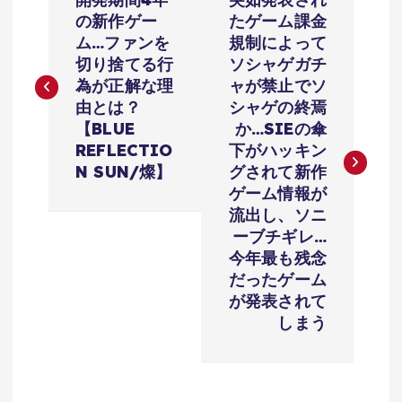
稿
の新作ゲー
たゲーム課金
ム…ファンを
規制によって
ナ
切り捨てる行
ソシャゲガチ
為が正解な理
ャが禁止でソ
ビ
由とは？
シャゲの終焉
【BLUE
か…SIEの傘
ゲ
REFLECTIO
下がハッキン
N SUN/燦】
グされて新作
ー
ゲーム情報が
流出し、ソニ
シ
ーブチギレ…
今年最も残念
ョ
だったゲーム
が発表されて
しまう
ン