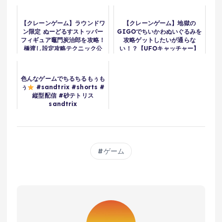
【クレーンゲーム】ラウンドワ
【クレーンゲーム】地獄の
ン限定 ぬーどるすストッパー
GIGOでちいかわぬいぐるみを
フィギュア竈門炭治郎を攻略！
攻略ゲットしたいが通らな
橋渡し設定攻略テクニック公
い！？【UFOキャッチャー】
開！Claw Machine
Kimetsu no Yaiba
色んなゲームでちるちるもぅも
ぅ
#sandtrix #shorts #
縦型配信 #砂テトリス
sandtrix
ゲーム