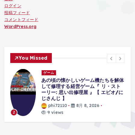
ログイン
投稿フィード
コメントフィード
WordPress.org
You Missed
ゲーム
体
襲ってくる『オバケが可愛すぎて』集
中できないホラーゲーム。【八尺様が
に
いた夏休み | Hachishakusama】
phi72110
8月 8, 2026
8 views
3