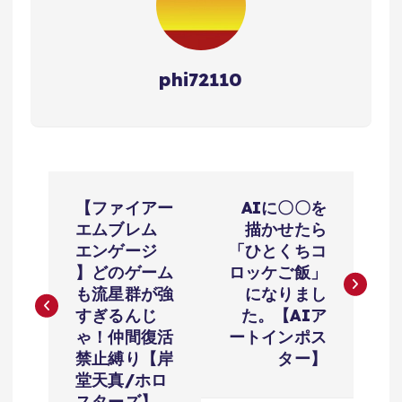
phi72110
投
【ファイアー
AIに〇〇を
稿
エムブレム
描かせたら
エンゲージ
「ひとくちコ
ナ
】どのゲーム
ロッケご飯」
も流星群が強
になりまし
ビ
すぎるんじ
た。【AIア
ゃ！仲間復活
ートインポス
ゲ
禁止縛り【岸
ター】
堂天真/ホロ
スターズ】