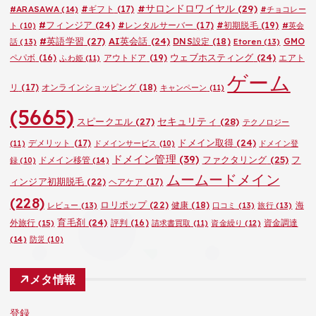
#サロンドロワイヤル
(29)
#ARASAWA
(14)
#ギフト
(17)
#チョコレー
#フィンジア
(24)
#レンタルサーバー
(17)
#初期脱毛
(19)
ト
(10)
#英会
#英語学習
(27)
AI英会話
(24)
DNS設定
(18)
GMO
話
(13)
Etoren
(13)
ウェブホスティング
(24)
ペパボ
(16)
アウトドア
(19)
エアト
ふわ姫
(11)
ゲーム
リ
(17)
オンラインショッピング
(18)
キャンペーン
(11)
(5665)
セキュリティ
(28)
スピークエル
(27)
テクノロジー
ドメイン取得
(24)
デメリット
(17)
(11)
ドメインサービス
(10)
ドメイン登
ドメイン管理
(39)
ファクタリング
(25)
フ
ドメイン移管
(14)
録
(10)
ムームードメイン
ィンジア初期脱毛
(22)
ヘアケア
(17)
(228)
ロリポップ
(22)
健康
(18)
海
レビュー
(13)
口コミ
(13)
旅行
(13)
育毛剤
(24)
外旅行
(15)
評判
(16)
資金調達
請求書買取
(11)
資金繰り
(12)
(14)
防災
(10)
メタ情報
登録