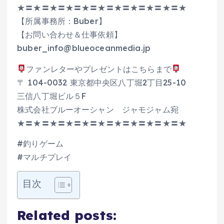
★〓★〓★〓★〓★〓★〓★〓★〓★〓★〓★
【所属事務所：Buber】
【お問い合わせ＆仕事依頼】
buber_info@blueoceanmedia.jp
ファンレターやプレゼントはこちらまで
〒 104-0032 東京都中央区八丁堀2丁目25-10
三信八丁堀ビル５F
株式会社ブルーオーシャン ジャモジャム宛
★〓★〓★〓★〓★〓★〓★〓★〓★〓★〓★
#釣りゲーム
#マルチプレイ
目次
Related posts: