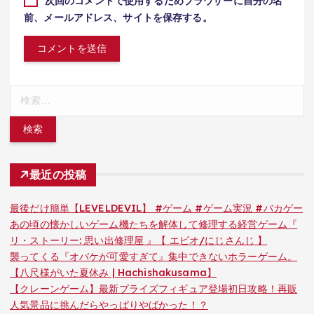
次回のコメントで使用するためブラウザーに自分の名
前、メールアドレス、サイトを保存する。
検
索:
最近の投稿
最後だけ簡単【LEVELDEVIL】 #ゲーム #ゲーム実況 #バカゲー
あの頃の懐かしいゲーム機たちを解体して修理する経営ゲーム『
リ・ストーリー: 思い出修理屋 』【 エビオ/にじさんじ 】
襲ってくる『オバケが可愛すぎて』集中できないホラーゲーム。
【八尺様がいた夏休み | Hachishakusama】
【クレーンゲーム】最新プライズフィギュア登場初日攻略！再販
人気景品に挑んだらやっぱりやばかった！？