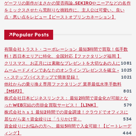
ゲーフリの新作がまさかの賛否両論..SEKIROやニーアなどの名作
をミックスさせたら荒削りな挑戦作に。主人公は可愛い。良い
点・悪い点をレビュー【ビーストオブリンカネーション】
Popular Posts
有限会社トラスト・コーポレーション 最短3時間で買取！低手数
料！西日本エリアに特化、全国対応【ファクタリング福岡 】
クリスマス、お正月には素敵なプレゼントを大切なあの人に
1081
ムームードメインであなたのオンラインプレゼンスを確立 -
1025
- - ステップバイステップで簡単登録！
1021
他社からの乗り換え専用ファクタリング 業界最低水準手数料
【MSFJ】
801
株式会社日本ビジネスリンクス： 最短2時間で資金化が可能とな
ったWEB完結の売掛金買取サービス！【LINK】
579
株式会社ｈｓ１ 最短2時間での資金調達！クラウドでオフィスに
居ながら楽々資金繰りは「うりかけ堂」
534
資金繰りにお悩みの方へ、最短5時間で入金可能！【ビートレーデ
ィング】
464