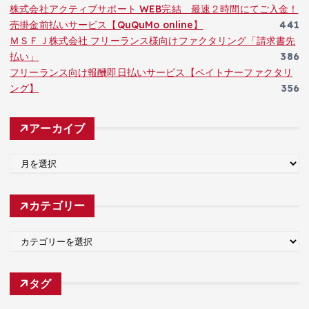
株式会社アクティブサポート WEB完結 最速２時間にてご入金！
売掛金前払いサービス【QuQuMo online】
441
ＭＳＦＪ株式会社 フリーランス様向けファクタリング「請求書先
払い」
386
フリーランス向け報酬即日払いサービス【ペイトナーファクタリ
ング】
356
アーカイブ
ア
ー
カ
カテゴリー
イ
ブ
カ
テ
ゴ
タグ
リ
ー