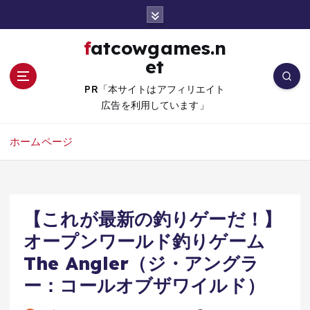
コ
ン
テ
fatcowgames.n
ン
et
ツ
へ
PR「本サイトはアフィリエイト
移
広告を利用しています」
動
ホームページ
【これが最新の釣りゲーだ！】
オープンワールド釣りゲーム
The Angler（ジ・アングラ
ー：コールオブザワイルド）