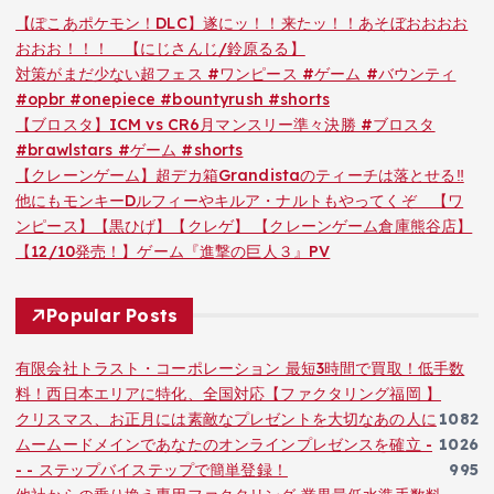
【ぽこあポケモン！DLC】遂にッ！！来たッ！！あそぼおおおお
おおお！！！ 【にじさんじ/鈴原るる】
対策がまだ少ない超フェス #ワンピース #ゲーム #バウンティ
#opbr #onepiece #bountyrush #shorts
【ブロスタ】ICM vs CR6月マンスリー準々決勝 #ブロスタ
#brawlstars #ゲーム #shorts
【クレーンゲーム】超デカ箱Grandistaのティーチは落とせる‼︎
他にもモンキーDルフィーやキルア・ナルトもやってくぞ 【ワ
ンピース】【黒ひげ】【クレゲ】 【クレーンゲーム倉庫熊谷店】
【12/10発売！】ゲーム『進撃の巨人３』PV
Popular Posts
有限会社トラスト・コーポレーション 最短3時間で買取！低手数
料！西日本エリアに特化、全国対応【ファクタリング福岡 】
クリスマス、お正月には素敵なプレゼントを大切なあの人に
1082
ムームードメインであなたのオンラインプレゼンスを確立 -
1026
- - ステップバイステップで簡単登録！
995