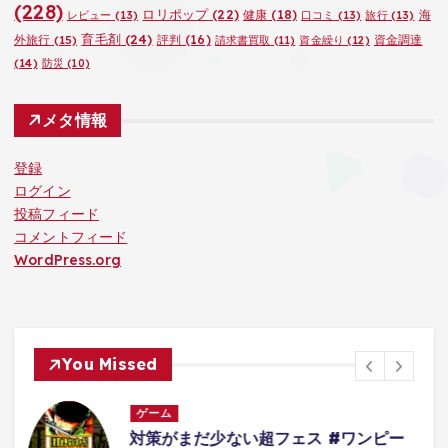
(228)
ロリポップ
(22)
健康
(18)
海
レビュー
(13)
口コミ
(13)
旅行
(13)
育毛剤
(24)
外旅行
(15)
評判
(16)
資金調達
請求書買取
(11)
資金繰り
(12)
(14)
防災
(10)
メタ情報
登録
ログイン
投稿フィード
コメントフィード
WordPress.org
You Missed
ゲーム
ー
【ブロスタ】ICM vs CR6月マンスリ