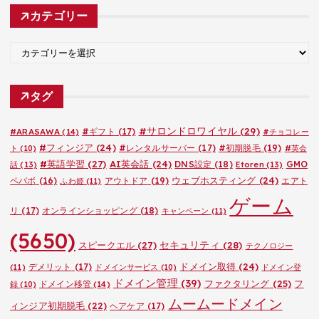
カ
カテゴリー
イ
ブ
カ
テ
ゴ
タグ
リ
ー
#サロンドロワイヤル
(29)
#ARASAWA
(14)
#ギフト
(17)
#チョコレー
#フィンジア
(24)
#レンタルサーバー
(17)
#初期脱毛
(19)
ト
(10)
#英会
#英語学習
(27)
AI英会話
(24)
DNS設定
(18)
GMO
話
(13)
Etoren
(13)
ウェブホスティング
(24)
ペパボ
(16)
アウトドア
(19)
エアト
ふわ姫
(11)
ゲーム
リ
(17)
オンラインショッピング
(18)
キャンペーン
(11)
(5650)
セキュリティ
(28)
スピークエル
(27)
テクノロジー
ドメイン取得
(24)
デメリット
(17)
(11)
ドメインサービス
(10)
ドメイン登
ドメイン管理
(39)
ファクタリング
(25)
フ
ドメイン移管
(14)
録
(10)
ムームードメイン
ィンジア初期脱毛
(22)
ヘアケア
(17)