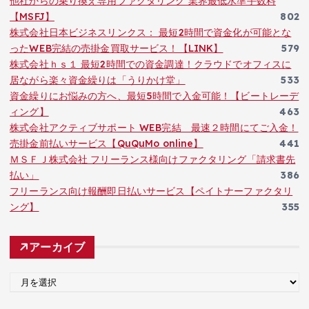
他社からの乗り換え専用ファクタリング 業界最低水準手数料
【MSFJ】
802
株式会社日本ビジネスリンクス： 最短2時間で資金化が可能とな
ったWEB完結の売掛金買取サービス！【LINK】
579
株式会社ｈｓ１ 最短2時間での資金調達！クラウドでオフィスに
居ながら楽々資金繰りは「うりかけ堂」
533
資金繰りにお悩みの方へ、最短5時間で入金可能！【ビートレーデ
ィング】
463
株式会社アクティブサポート WEB完結 最速２時間にてご入金！
売掛金前払いサービス【QuQuMo online】
441
ＭＳＦＪ株式会社 フリーランス様向けファクタリング「請求書先
払い」
386
フリーランス向け報酬即日払いサービス【ペイトナーファクタリ
ング】
355
アーカイブ
ア
ー