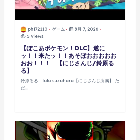
phi72110
ゲーム
8月 7, 2026
5 views
【ぽこあポケモン！DLC】遂に
ッ！！来たッ！！あそぼおおおおお
おお！！！ 【にじさんじ/鈴原る
る】
鈴原るる lulu suzuhara【にじさんじ所属】 た
だ…