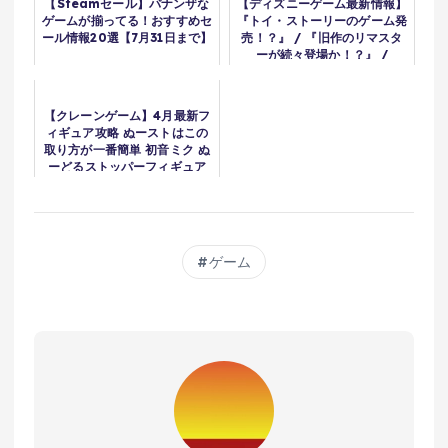
【Steamセール】バナンザな
【ディズニーゲーム最新情報】
ゲームが揃ってる！おすすめセ
『トイ・ストーリーのゲーム発
ール情報20選【7月31日まで】
売！？』 / 『旧作のリマスタ
ーが続々登場か！？』 /
『SNSで話題、まさかのホー
ムランダービー？』 / 『coly
の新作、延期を発表』
【クレーンゲーム】4月最新フ
ィギュア攻略 ぬーストはこの
取り方が一番簡単 初音ミク ぬ
ーどるストッパーフィギュア
10th Anniversary
ゲーム