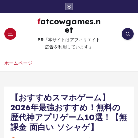
コ
ン
テ
fatcowgames.n
ン
et
ツ
へ
PR「本サイトはアフィリエイト
移
広告を利用しています」
動
ホームページ
【おすすめスマホゲーム】
2026年最強おすすめ！無料の
歴代神アプリゲーム10選！【無
課金 面白い ソシャゲ】