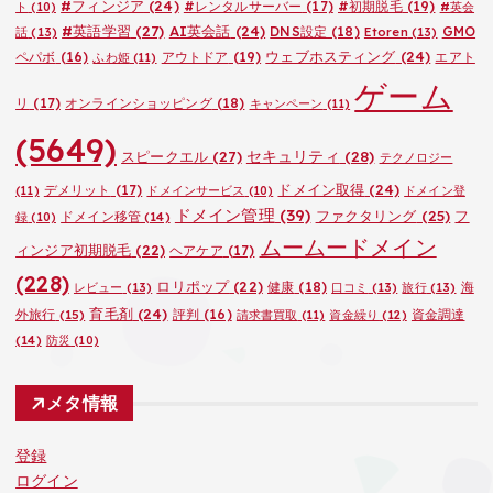
#フィンジア
(24)
#レンタルサーバー
(17)
#初期脱毛
(19)
ト
(10)
#英会
#英語学習
(27)
AI英会話
(24)
DNS設定
(18)
GMO
話
(13)
Etoren
(13)
ウェブホスティング
(24)
ペパボ
(16)
アウトドア
(19)
エアト
ふわ姫
(11)
ゲーム
リ
(17)
オンラインショッピング
(18)
キャンペーン
(11)
(5649)
セキュリティ
(28)
スピークエル
(27)
テクノロジー
ドメイン取得
(24)
デメリット
(17)
(11)
ドメインサービス
(10)
ドメイン登
ドメイン管理
(39)
ファクタリング
(25)
フ
ドメイン移管
(14)
録
(10)
ムームードメイン
ィンジア初期脱毛
(22)
ヘアケア
(17)
(228)
ロリポップ
(22)
健康
(18)
海
レビュー
(13)
口コミ
(13)
旅行
(13)
育毛剤
(24)
外旅行
(15)
評判
(16)
資金調達
請求書買取
(11)
資金繰り
(12)
(14)
防災
(10)
メタ情報
登録
ログイン