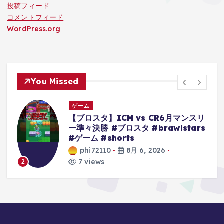
投稿フィード
コメントフィード
WordPress.org
You Missed
ゲーム
スリ
【クレーンゲーム】超デカ箱
rs
Grandistaのティーチは落とせる‼︎他
にもモンキーDルフィーやキルア・ナ
ルトもやってくぞ 【ワンピース】
【黒ひげ】【クレゲ】 【クレーンゲ
ーム倉庫熊谷店】
phi72110
8月 6, 2026
8 views
3