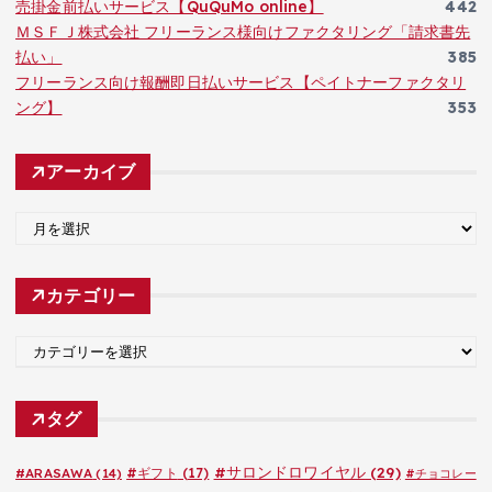
売掛金前払いサービス【QuQuMo online】
442
ＭＳＦＪ株式会社 フリーランス様向けファクタリング「請求書先
払い」
385
フリーランス向け報酬即日払いサービス【ペイトナーファクタリ
ング】
353
アーカイブ
ア
ー
カ
カテゴリー
イ
ブ
カ
テ
ゴ
タグ
リ
ー
#サロンドロワイヤル
(29)
#ARASAWA
(14)
#ギフト
(17)
#チョコレー