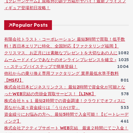
【クレーンゲーム】規格外の超デカ箱がヤバイ！最新プライズフ
ィギュア登場初日攻略！
Popular Posts
有限会社トラスト・コーポレーション 最短3時間で買取！低手数
料！西日本エリアに特化、全国対応【ファクタリング福岡 】
クリスマス、お正月には素敵なプレゼントを大切なあの人に
1082
ムームードメインであなたのオンラインプレゼンスを確立 -
1025
- - ステップバイステップで簡単登録！
1004
他社からの乗り換え専用ファクタリング 業界最低水準手数料
【MSFJ】
801
株式会社日本ビジネスリンクス： 最短2時間で資金化が可能とな
ったWEB完結の売掛金買取サービス！【LINK】
578
株式会社ｈｓ１ 最短2時間での資金調達！クラウドでオフィスに
居ながら楽々資金繰りは「うりかけ堂」
533
資金繰りにお悩みの方へ、最短5時間で入金可能！【ビートレーデ
ィング】
461
株式会社アクティブサポート WEB完結 最速２時間にてご入金！