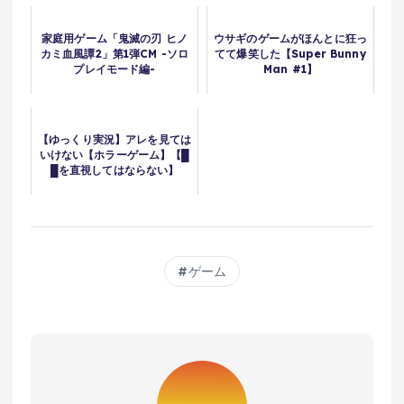
家庭用ゲーム「鬼滅の刃 ヒノ
ウサギのゲームがほんとに狂っ
カミ血風譚2」第1弾CM -ソロ
てて爆笑した【Super Bunny
プレイモード編-
Man #1】
【ゆっくり実況】アレを見ては
いけない【ホラーゲーム】【█
█を直視してはならない】
ゲーム