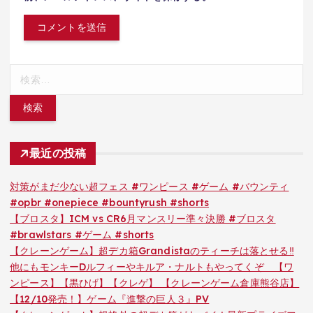
検
索:
最近の投稿
対策がまだ少ない超フェス #ワンピース #ゲーム #バウンティ
#opbr #onepiece #bountyrush #shorts
【ブロスタ】ICM vs CR6月マンスリー準々決勝 #ブロスタ
#brawlstars #ゲーム #shorts
【クレーンゲーム】超デカ箱Grandistaのティーチは落とせる‼︎
他にもモンキーDルフィーやキルア・ナルトもやってくぞ 【ワ
ンピース】【黒ひげ】【クレゲ】 【クレーンゲーム倉庫熊谷店】
【12/10発売！】ゲーム『進撃の巨人３』PV