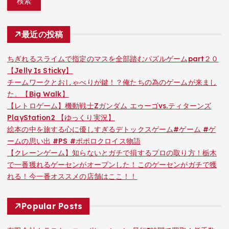
最近の投稿
ちぎれるスライムで指定のマスを全部踏むパズルゲームpart２０
【Jelly Is Sticky】
チームワークとおしゃべりが鍵！？俺たちの為のゲームが来まし
た。【Big Walk】
【レトロゲーム】機動戦士Zガンダム エゥーゴvs.ティターンズ
PlayStation2 【ゆっくり実況】
絵本の中を旅する心に優しすぎるデトックスゲーム#ゲーム #ゲ
ームの思い出 #PS #ポポロクロイス物語
【クレーンゲーム】知らないとガチで損するプロの取り方！栃木
で一番獲れるゲーセンがオープンした！このゲーセンがガチで獲
れる！今一番オススメの店舗はここ！！
Popular Posts