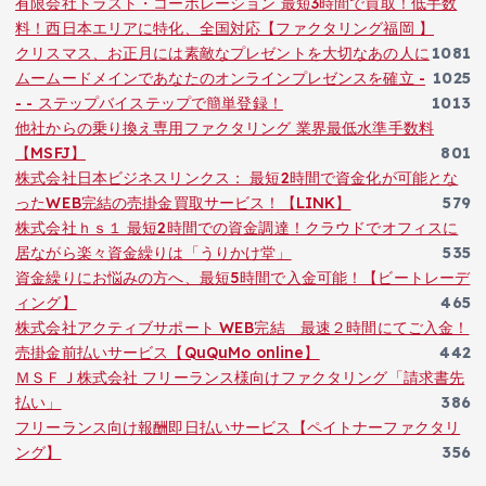
有限会社トラスト・コーポレーション 最短3時間で買取！低手数
料！西日本エリアに特化、全国対応【ファクタリング福岡 】
クリスマス、お正月には素敵なプレゼントを大切なあの人に
1081
ムームードメインであなたのオンラインプレゼンスを確立 -
1025
- - ステップバイステップで簡単登録！
1013
他社からの乗り換え専用ファクタリング 業界最低水準手数料
【MSFJ】
801
株式会社日本ビジネスリンクス： 最短2時間で資金化が可能とな
ったWEB完結の売掛金買取サービス！【LINK】
579
株式会社ｈｓ１ 最短2時間での資金調達！クラウドでオフィスに
居ながら楽々資金繰りは「うりかけ堂」
535
資金繰りにお悩みの方へ、最短5時間で入金可能！【ビートレーデ
ィング】
465
株式会社アクティブサポート WEB完結 最速２時間にてご入金！
売掛金前払いサービス【QuQuMo online】
442
ＭＳＦＪ株式会社 フリーランス様向けファクタリング「請求書先
払い」
386
フリーランス向け報酬即日払いサービス【ペイトナーファクタリ
ング】
356