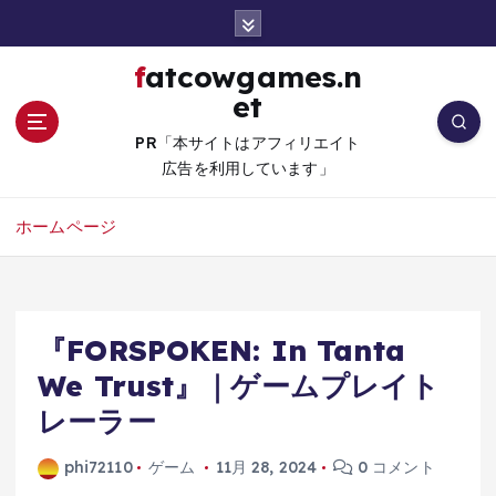
コ
ン
テ
fatcowgames.n
ン
et
ツ
へ
PR「本サイトはアフィリエイト
移
広告を利用しています」
動
ホームページ
『FORSPOKEN: In Tanta
We Trust』｜ゲームプレイト
レーラー
phi72110
ゲーム
11月 28, 2024
0 コメント