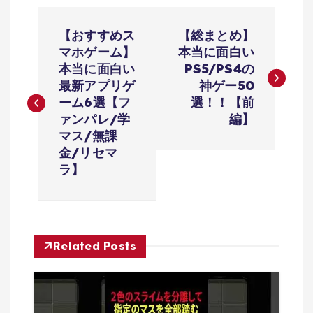
投
【おすすめス
【総まとめ】
稿
マホゲーム】
本当に面白い
本当に面白い
PS5/PS4の
ナ
最新アプリゲ
神ゲー50
ーム6選【フ
選！！【前
ビ
ァンパレ/学
編】
マス/無課
ゲ
金/リセマ
ラ】
ー
シ
Related Posts
ョ
ン