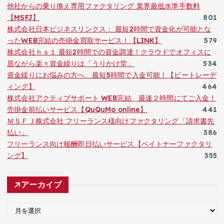
他社からの乗り換え専用ファクタリング 業界最低水準手数料
【MSFJ】
801
株式会社日本ビジネスリンクス： 最短2時間で資金化が可能とな
ったWEB完結の売掛金買取サービス！【LINK】
579
株式会社ｈｓ１ 最短2時間での資金調達！クラウドでオフィスに
居ながら楽々資金繰りは「うりかけ堂」
534
資金繰りにお悩みの方へ、最短5時間で入金可能！【ビートレーデ
ィング】
464
株式会社アクティブサポート WEB完結 最速２時間にてご入金！
売掛金前払いサービス【QuQuMo online】
441
ＭＳＦＪ株式会社 フリーランス様向けファクタリング「請求書先
払い」
386
フリーランス向け報酬即日払いサービス【ペイトナーファクタリ
ング】
355
アーカイブ
ア
ー