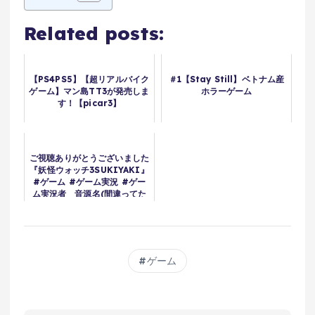
Related posts:
【PS4PS5】【超リアルバイク
＃1【Stay Still】ベトナム産
ゲーム】マン島TT3が発売しま
ホラーゲーム
す！【picar3】
ご視聴ありがとうございました
『妖怪ウォッチ3SUKIYAKI』
#ゲーム #ゲーム実況 #ゲー
ム実況者 音源名(間違ってた
ら申し訳ございません)
Unwelcome School/vs和風
な妖怪
ゲーム