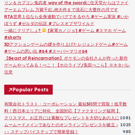
リン＆カプコン鬼武者 way of the swordに任天堂からはファイ
アーエムブレム 万紫千紅..他大作まで流石に大豊作の月です
RTA世界１位なら全身連動でバグできるやろ #ゲーム実況 #いか
ぼうず #ゼルダの伝説 #ブレスオブザワイルド
一緒にクリアしょ?
[家電カノジョ] #ゲーム #スマホ ゲーム
#shorts
3Dアクションゲームの礎を作り上げたレジェンドゲーム#ゲーム
#ゲームの思い出 #64 #スーパーマリオ64
【Beast of Reincarnation】ポケモンの会社さんが作った新作
ゲームやってみる！ぺこ！【ホロライブ/兎田ぺこら】※ネタバレ
注意
Popular Posts
有限会社トラスト・コーポレーション 最短3時間で買取！低手数
料！西日本エリアに特化、全国対応【ファクタリング福岡 】
クリスマス、お正月には素敵なプレゼントを大切なあの人に
1081
ムームードメインであなたのオンラインプレゼンスを確立 -
1025
- - ステップバイステップで簡単登録！
985