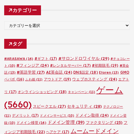
カ
カテゴリー
イ
ブ
カ
テ
ゴ
タグ
リ
ー
#サロンドロワイヤル
(29)
#ARASAWA
(14)
#ギフト
(17)
#チョコレー
#フィンジア
(24)
#レンタルサーバー
(17)
#初期脱毛
(19)
ト
(10)
#英会
#英語学習
(27)
AI英会話
(24)
DNS設定
(18)
GMO
話
(13)
Etoren
(13)
ウェブホスティング
(24)
ペパボ
(16)
アウトドア
(19)
エアト
ふわ姫
(11)
ゲーム
リ
(17)
オンラインショッピング
(18)
キャンペーン
(11)
(5660)
セキュリティ
(28)
スピークエル
(27)
テクノロジー
ドメイン取得
(24)
デメリット
(17)
(11)
ドメインサービス
(10)
ドメイン登
ドメイン管理
(39)
ファクタリング
(25)
フ
ドメイン移管
(14)
録
(10)
ムームードメイン
ィンジア初期脱毛
(22)
ヘアケア
(17)