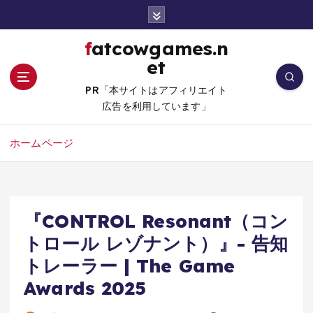
コ
ン
テ
fatcowgames.n
ン
et
ツ
へ
PR「本サイトはアフィリエイト
移
広告を利用しています」
動
ホームページ
『CONTROL Resonant（コン
トロール レゾナント）』- 告知
トレーラー | The Game
Awards 2025