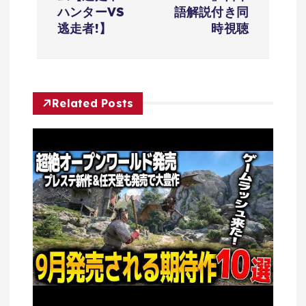
ゲ
ハンターVS
語解説付き同
逃走者!】
時視聴
ー
シ
Related Posts
ョ
ン