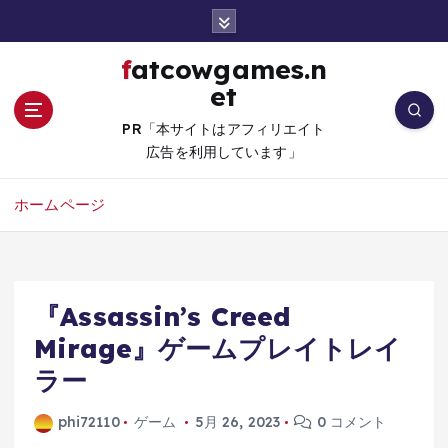
コ
ン
テ
fatcowgames.n
ン
et
ツ
へ
PR「本サイトはアフィリエイト
移
広告を利用しています」
動
ホームページ
『Assassin’s Creed
Mirage』ゲームプレイトレイ
ラー
phi72110
ゲーム
5月 26, 2023
0 コメント