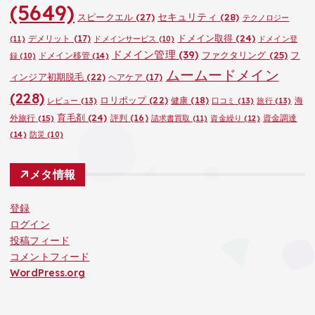
(5649)
セキュリティ
(28)
スピークエル
(27)
テクノロジー
ドメイン取得
(24)
デメリット
(17)
(11)
ドメインサービス
(10)
ドメイン登
ドメイン管理
(39)
ファクタリング
(25)
フ
ドメイン移管
(14)
録
(10)
ムームードメイン
ィンジア初期脱毛
(22)
ヘアケア
(17)
(228)
ロリポップ
(22)
健康
(18)
海
レビュー
(13)
口コミ
(13)
旅行
(13)
育毛剤
(24)
外旅行
(15)
評判
(16)
資金調達
請求書買取
(11)
資金繰り
(12)
(14)
防災
(10)
メタ情報
登録
ログイン
投稿フィード
コメントフィード
WordPress.org