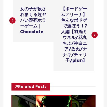
投
女の子が殺さ
【ボードゲー
稿
れまくる超ヤ
ムアリーナ】
バい即死ホラ
色んなボドゲ
ナ
ーゲーム｜
で遊ぼう！7
Chocolate
人編【羽渦ミ
ビ
ウネル/花丸
ちよ/神白ニ
ゲ
ア/ゐぬ/ナ
ナキ/チェリ
ー
子/plan】
シ
ョ
Related Posts
ン