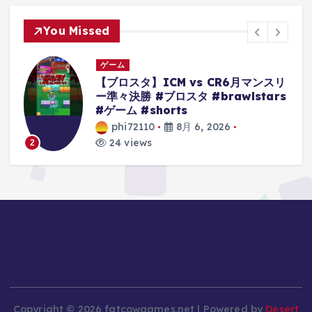
You Missed
ゲーム
スリ
【クレーンゲーム】超デカ箱
rs
Grandistaのティーチは落とせる‼︎他
にもモンキーDルフィーやキルア・ナ
ルトもやってくぞ 【ワンピース】
【黒ひげ】【クレゲ】 【クレーンゲ
ーム倉庫熊谷店】
phi72110
8月 6, 2026
10 views
3