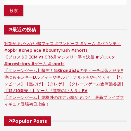
索:
最近の投稿
対策がまだ少ない超フェス #ワンピース #ゲーム #バウンティ
#opbr #onepiece #bountyrush #shorts
【ブロスタ】ICM vs CR6月マンスリー準々決勝 #ブロスタ
#brawlstars #ゲーム #shorts
【クレーンゲーム】超デカ箱Grandistaのティーチは落とせる‼︎
他にもモンキーDルフィーやキルア・ナルトもやってくぞ 【ワ
ンピース】【黒ひげ】【クレゲ】 【クレーンゲーム倉庫熊谷店】
【12/10発売！】ゲーム『進撃の巨人３』PV
【クレーンゲーム】規格外の超デカ箱がヤバイ！最新プライズフ
ィギュア登場初日攻略！
Popular Posts