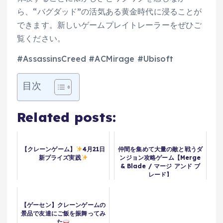
ら、“バグダッド”の活気ある黄金時代に浸ることが
できます。新しいゲームプレイトレーラーをぜひご
覧ください。
#AssassinsCreed #ACMirage #Ubisoft
目次
Related posts:
【クレーンゲーム】
4月21日
仲間を集めて大量の敵と戦うダ
新プライズ実践
ンジョン攻略ゲーム【Merge
& Blade / マージ アンド ブ
レード】
【ゲーセン】クレーンゲームの
景品で友達にご飯を振舞ってみ
た