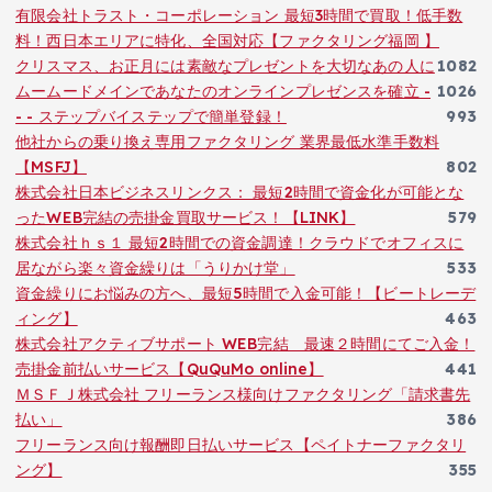
有限会社トラスト・コーポレーション 最短3時間で買取！低手数
料！西日本エリアに特化、全国対応【ファクタリング福岡 】
クリスマス、お正月には素敵なプレゼントを大切なあの人に
1082
ムームードメインであなたのオンラインプレゼンスを確立 -
1026
- - ステップバイステップで簡単登録！
993
他社からの乗り換え専用ファクタリング 業界最低水準手数料
【MSFJ】
802
株式会社日本ビジネスリンクス： 最短2時間で資金化が可能とな
ったWEB完結の売掛金買取サービス！【LINK】
579
株式会社ｈｓ１ 最短2時間での資金調達！クラウドでオフィスに
居ながら楽々資金繰りは「うりかけ堂」
533
資金繰りにお悩みの方へ、最短5時間で入金可能！【ビートレーデ
ィング】
463
株式会社アクティブサポート WEB完結 最速２時間にてご入金！
売掛金前払いサービス【QuQuMo online】
441
ＭＳＦＪ株式会社 フリーランス様向けファクタリング「請求書先
払い」
386
フリーランス向け報酬即日払いサービス【ペイトナーファクタリ
ング】
355