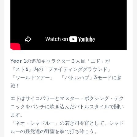
Year 1の追加キャラクター３人目「エド」が
『スト6』内の「ファイティンググラウンド」
「ワールドツアー」 「バトルハブ」3モードに参
戦！
エドはサイコパワーとマスター・ボクシング・テク
ニックをパンチに吹き込んだバトルスタイルで闘い
ます。
「ネオ・シャドルー」の若き司令官として、シャド
ルーの残党達の野望を拳で打ち砕こう。