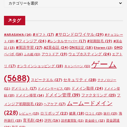
カ
テ
ゴ
タグ
リ
ー
#サロンドロワイヤル
(29)
#ARASAWA
(14)
#ギフト
(17)
#チョコレー
#フィンジア
(24)
#レンタルサーバー
(17)
#初期脱毛
(19)
ト
(10)
#英会
#英語学習
(27)
AI英会話
(24)
DNS設定
(18)
GMO
話
(13)
Etoren
(13)
ウェブホスティング
(24)
ペパボ
(16)
アウトドア
(19)
エアト
ふわ姫
(11)
ゲーム
リ
(17)
オンラインショッピング
(18)
キャンペーン
(11)
(5688)
セキュリティ
(28)
スピークエル
(27)
テクノロジー
ドメイン取得
(24)
デメリット
(17)
(11)
ドメインサービス
(10)
ドメイン登
ドメイン管理
(39)
ファクタリング
(25)
フ
ドメイン移管
(14)
録
(10)
ムームードメイン
ィンジア初期脱毛
(22)
ヘアケア
(17)
(228)
ロリポップ
(22)
健康
(18)
海
レビュー
(13)
口コミ
(13)
旅行
(13)
育毛剤
(24)
外旅行
(15)
評判
(16)
資金調達
請求書買取
(11)
資金繰り
(12)
(14)