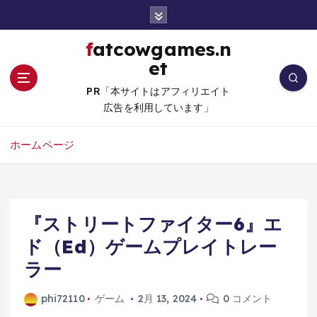
コ
ン
テ
fatcowgames.n
ン
et
ツ
へ
PR「本サイトはアフィリエイト
移
広告を利用しています」
動
ホームページ
『ストリートファイター6』エ
ド（Ed）ゲームプレイトレー
ラー
phi72110
ゲーム
2月 13, 2024
0 コメント