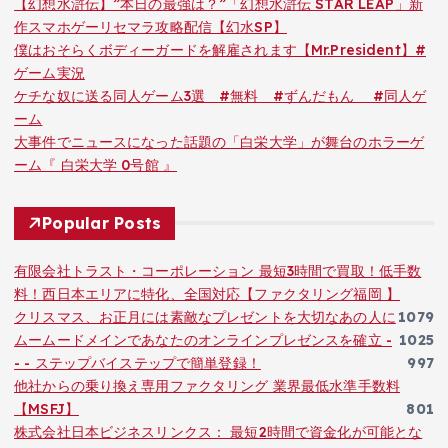
【幻想水滸伝】”本日の最強は？”「幻想水滸伝 STAR LEAP」新
作スマホゲーリセマラ攻略配信【幻水SP】
僕はおそらくボディーガードを解雇されます【Mr.President】#
ゲーム実況
ケチな奴に送る同人ゲーム3選 #無料 #ずんだもん #同人ゲ
ーム
大事件でニュースになった話題の「白栄大学」が舞台のホラーゲ
ーム『 白栄大学 0号館 』
Popular Posts
有限会社トラスト・コーポレーション 最短3時間で買取！低手数
料！西日本エリアに特化、全国対応【ファクタリング福岡 】
クリスマス、お正月には素敵なプレゼントを大切なあの人に
1079
ムームードメインであなたのオンラインプレゼンスを確立 -
1025
- - ステップバイステップで簡単登録！
997
他社からの乗り換え専用ファクタリング 業界最低水準手数料
【MSFJ】
801
株式会社日本ビジネスリンクス： 最短2時間で資金化が可能とな