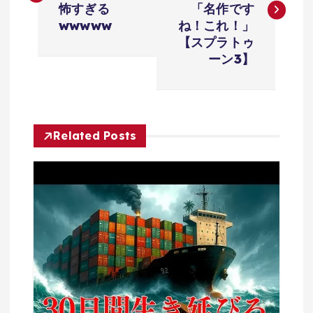
ナ
怖すぎる
「名作です
wwwww
ね！これ！」
ビ
【スプラトゥ
ーン3】
ゲ
ー
Related Posts
シ
ョ
ン