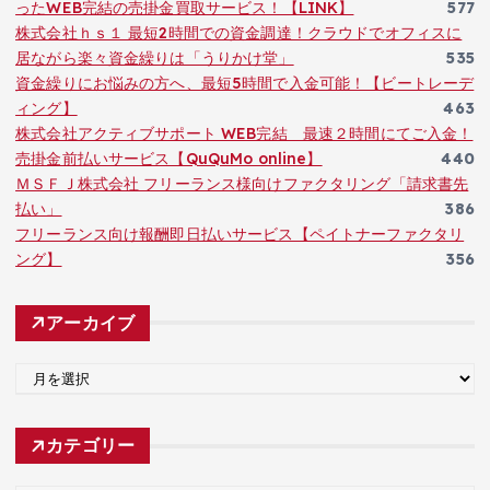
ったWEB完結の売掛金買取サービス！【LINK】
577
株式会社ｈｓ１ 最短2時間での資金調達！クラウドでオフィスに
居ながら楽々資金繰りは「うりかけ堂」
535
資金繰りにお悩みの方へ、最短5時間で入金可能！【ビートレーデ
ィング】
463
株式会社アクティブサポート WEB完結 最速２時間にてご入金！
売掛金前払いサービス【QuQuMo online】
440
ＭＳＦＪ株式会社 フリーランス様向けファクタリング「請求書先
払い」
386
フリーランス向け報酬即日払いサービス【ペイトナーファクタリ
ング】
356
アーカイブ
ア
ー
カ
カテゴリー
イ
ブ