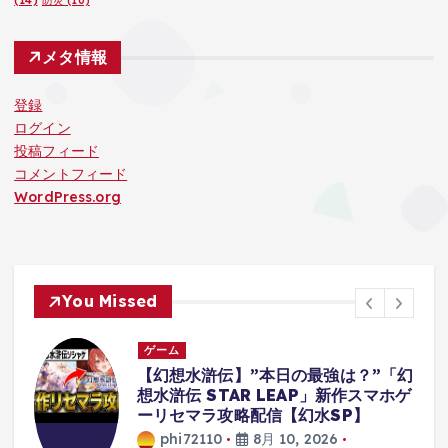
防災
(10)
メタ情報
登録
ログイン
投稿フィード
コメントフィード
WordPress.org
You Missed
ゲーム
強は？”「幻
僕はおそらくボディーガードを
」新作スマホゲ
れます【Mr.President】#ゲ
SP】
況
26
phi72110
8月 10, 2026