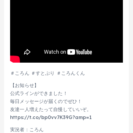
＃ころん ＃すとぷり ＃ころんくん
【お知らせ】
公式ラインができました！
毎日メッセージが届くのでぜひ！
友達一人増えたって自慢していいぞ。
https://t.co/bp0vv7K39G?amp=1
実況者：ころん