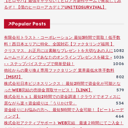
【ヒロサバ】最強キャラ引いてヒロアカ新作ゲームで無双してみ
るぞ！【僕のヒーローアカデミアUNITEDSURVIVAL】
Popular Posts
有限会社トラスト・コーポレーション 最短3時間で買取！低手数
料！西日本エリアに特化、全国対応【ファクタリング福岡 】
クリスマス、お正月には素敵なプレゼントを大切なあの人に
1082
ムームードメインであなたのオンラインプレゼンスを確立 -
1026
- - ステップバイステップで簡単登録！
1006
他社からの乗り換え専用ファクタリング 業界最低水準手数料
【MSFJ】
802
株式会社日本ビジネスリンクス： 最短2時間で資金化が可能とな
ったWEB完結の売掛金買取サービス！【LINK】
579
株式会社ｈｓ１ 最短2時間での資金調達！クラウドでオフィスに
居ながら楽々資金繰りは「うりかけ堂」
534
資金繰りにお悩みの方へ、最短5時間で入金可能！【ビートレーデ
ィング】
464
株式会社アクティブサポート WEB完結 最速２時間にてご入金！