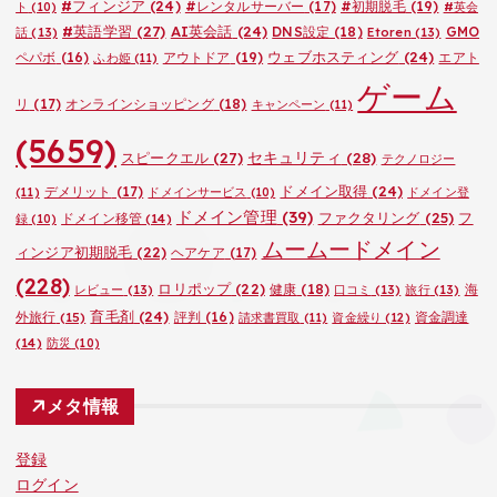
#フィンジア
(24)
#レンタルサーバー
(17)
#初期脱毛
(19)
ト
(10)
#英会
#英語学習
(27)
AI英会話
(24)
DNS設定
(18)
GMO
話
(13)
Etoren
(13)
ウェブホスティング
(24)
ペパボ
(16)
アウトドア
(19)
エアト
ふわ姫
(11)
ゲーム
リ
(17)
オンラインショッピング
(18)
キャンペーン
(11)
(5659)
セキュリティ
(28)
スピークエル
(27)
テクノロジー
ドメイン取得
(24)
デメリット
(17)
(11)
ドメインサービス
(10)
ドメイン登
ドメイン管理
(39)
ファクタリング
(25)
フ
ドメイン移管
(14)
録
(10)
ムームードメイン
ィンジア初期脱毛
(22)
ヘアケア
(17)
(228)
ロリポップ
(22)
健康
(18)
海
レビュー
(13)
口コミ
(13)
旅行
(13)
育毛剤
(24)
外旅行
(15)
評判
(16)
資金調達
請求書買取
(11)
資金繰り
(12)
(14)
防災
(10)
メタ情報
登録
ログイン