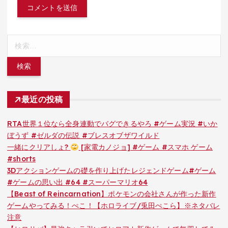
検
索:
最近の投稿
RTA世界１位なら全身連動でバグできるやろ #ゲーム実況 #いか
ぼうず #ゼルダの伝説 #ブレスオブザワイルド
一緒にクリアしょ?
[家電カノジョ] #ゲーム #スマホ ゲーム
#shorts
3Dアクションゲームの礎を作り上げたレジェンドゲーム#ゲーム
#ゲームの思い出 #64 #スーパーマリオ64
【Beast of Reincarnation】ポケモンの会社さんが作った新作
ゲームやってみる！ぺこ！【ホロライブ/兎田ぺこら】※ネタバレ
注意