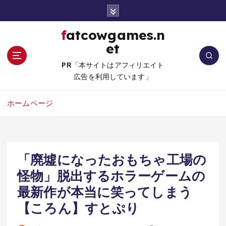
コ
ン
テ
fatcowgames.n
ン
et
ツ
へ
PR「本サイトはアフィリエイト
移
広告を利用しています」
動
ホームページ
「廃墟になったおもちゃ工場の
怪物」脱出するホラーゲームの
最新作が本当に笑ってしまう
【ころん】すとぷり