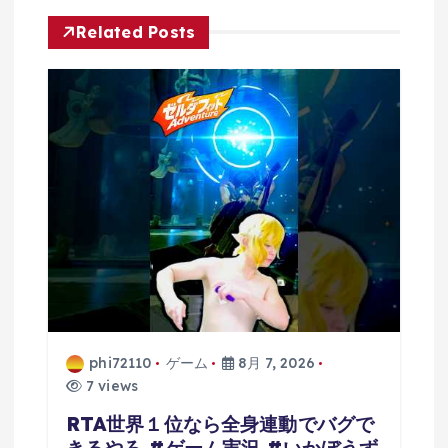
Related Posts
phi72110
ゲーム
8月 7, 2026
7 views
RTA世界１位なら全身連動でバグで
きるやろ #ゲーム実況 #いかぼうず