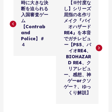
時に大きな決
【※忖度な
稿
断を迫られる
し】シリーズ
入国審査ゲー
屈指の名作リ
ナ
ム
メイク『バイ
【Contrab
オハザード
ビ
and
RE4』を本音
Police】＃
でガチレビュ
ゲ
４
ー【PS5、バ
イオRE4、
ー
BIOHAZAR
D RE4、ク
シ
リアレビュ
ー、感想、神
ョ
ゲーorクソ
ゲー？、ゆっ
くり解説】
ン