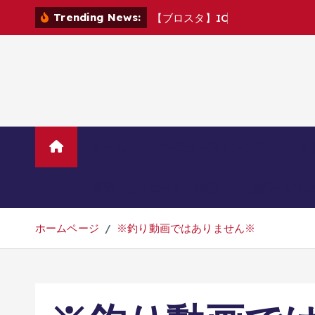
コ
Trending News:
【
ブ
ロ
ス
タ
】
I
C
M
v
s
C
R
ン
テ
ン
ツ
へ
移
動
ホーム
TVニューストレンド
マ
美容・ダイエット・健康
旅行・グル
ホームページ
※釣り動画ではありません※