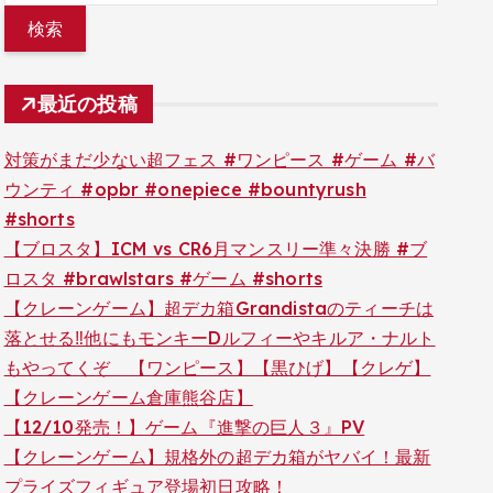
最近の投稿
対策がまだ少ない超フェス #ワンピース #ゲーム #バ
ウンティ #opbr #onepiece #bountyrush
#shorts
【ブロスタ】ICM vs CR6月マンスリー準々決勝 #ブ
ロスタ #brawlstars #ゲーム #shorts
【クレーンゲーム】超デカ箱Grandistaのティーチは
落とせる‼︎他にもモンキーDルフィーやキルア・ナルト
もやってくぞ 【ワンピース】【黒ひげ】【クレゲ】
【クレーンゲーム倉庫熊谷店】
【12/10発売！】ゲーム『進撃の巨人３』PV
【クレーンゲーム】規格外の超デカ箱がヤバイ！最新
プライズフィギュア登場初日攻略！