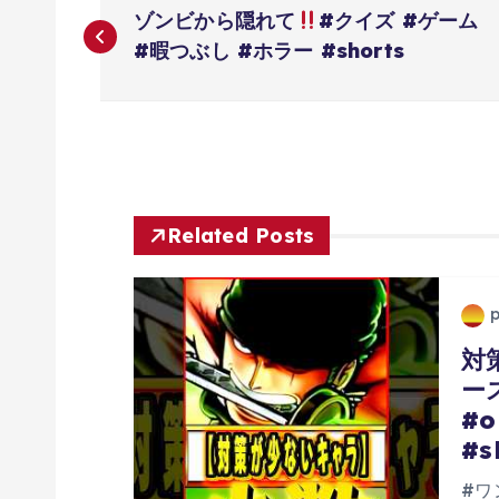
投
ゾンビから隠れて
#クイズ #ゲーム
稿
#暇つぶし #ホラー #shorts
ナ
ビ
ゲ
Related Posts
ー
対
シ
ー
#o
ョ
#s
#ワ