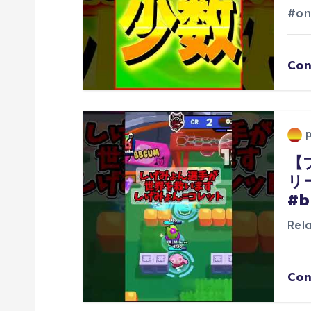
ン
#on
Con
【
リ
#b
Re
Con