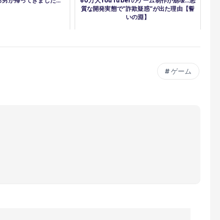
男が帰ってきました...
60万人YouTuberのゲーム制作が崩壊…悪
質な開発実態で"詐欺疑惑"が出た理由【誓
いの淵】
ゲーム