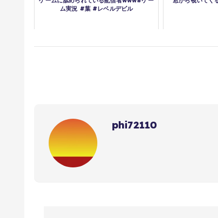
ゲームに舐められている配信者www#ゲー
窓から覗いてくる
ム実況 #葉 #レベルデビル
phi72110