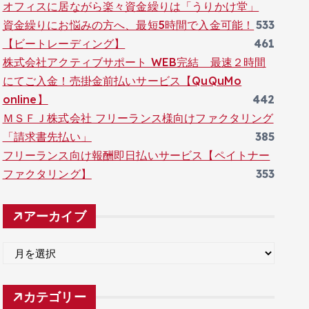
オフィスに居ながら楽々資金繰りは「うりかけ堂」
資金繰りにお悩みの方へ、最短5時間で入金可能！
533
【ビートレーディング】
461
株式会社アクティブサポート WEB完結 最速２時間
にてご入金！売掛金前払いサービス【QuQuMo
online】
442
ＭＳＦＪ株式会社 フリーランス様向けファクタリング
「請求書先払い」
385
フリーランス向け報酬即日払いサービス【ペイトナー
ファクタリング】
353
アーカイブ
ア
ー
カ
カテゴリー
イ