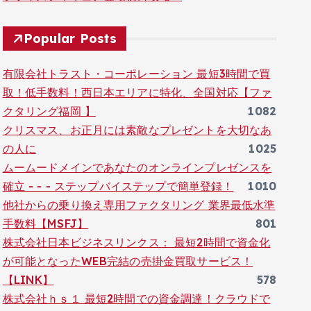
Popular Posts
有限会社トラスト・コーポレーション 最短3時間で買
取！低手数料！西日本エリアに特化、全国対応【ファ
クタリング福岡 】
1082
クリスマス、お正月には素敵なプレゼントを大切なあ
の人に
1025
ムームードメインであなたのオンラインプレゼンスを
確立 - - - ステップバイステップで簡単登録！
1010
他社からの乗り換え専用ファクタリング 業界最低水準
手数料【MSFJ】
801
株式会社日本ビジネスリンクス： 最短2時間で資金化
が可能となったWEB完結の売掛金買取サービス！
【LINK】
578
株式会社ｈｓ１ 最短2時間での資金調達！クラウドで