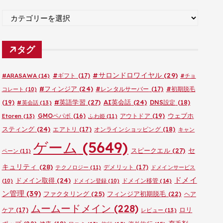
ブ
カ
テ
ゴ
タグ
リ
ー
#サロンドロワイヤル
(29)
#ARASAWA
(14)
#ギフト
(17)
#チョ
#フィンジア
(24)
#レンタルサーバー
(17)
#初期脱毛
コレート
(10)
#英語学習
(27)
AI英会話
(24)
(19)
DNS設定
(18)
#英会話
(13)
ウェブホ
GMOペパボ
(16)
アウトドア
(19)
Etoren
(13)
ふわ姫
(11)
スティング
(24)
エアトリ
(17)
オンラインショッピング
(18)
キャン
ゲーム
(5649)
セ
スピークエル
(27)
ペーン
(11)
キュリティ
(28)
デメリット
(17)
テクノロジー
(11)
ドメインサービス
ドメイ
ドメイン取得
(24)
ドメイン移管
(14)
(10)
ドメイン登録
(10)
ン管理
(39)
ファクタリング
(25)
フィンジア初期脱毛
(22)
ヘア
ムームードメイン
(228)
ロリ
ケア
(17)
レビュー
(13)