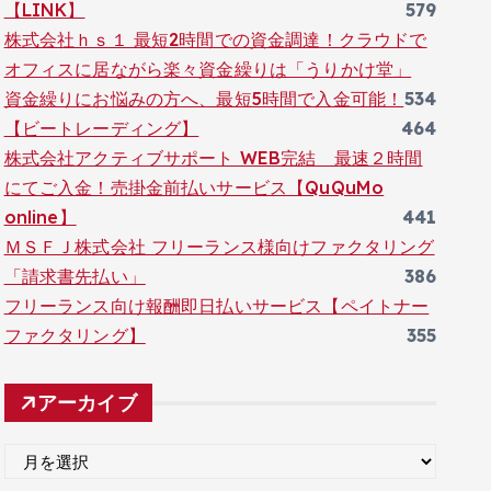
【LINK】
579
株式会社ｈｓ１ 最短2時間での資金調達！クラウドで
オフィスに居ながら楽々資金繰りは「うりかけ堂」
資金繰りにお悩みの方へ、最短5時間で入金可能！
534
【ビートレーディング】
464
株式会社アクティブサポート WEB完結 最速２時間
にてご入金！売掛金前払いサービス【QuQuMo
online】
441
ＭＳＦＪ株式会社 フリーランス様向けファクタリング
「請求書先払い」
386
フリーランス向け報酬即日払いサービス【ペイトナー
ファクタリング】
355
アーカイブ
ア
ー