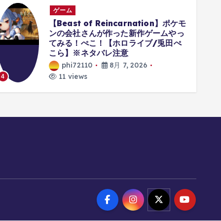
ゲーム
【Beast of Reincarnation】ポケモ
ンの会社さんが作った新作ゲームやっ
てみる！ぺこ！【ホロライブ/兎田ぺ
こら】※ネタバレ注意
phi72110
8月 7, 2026
11 views
4
5