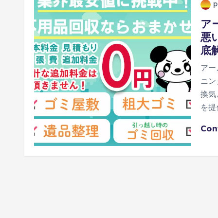
p
ア
悪
底
アー
ニン
換気
を提
Con