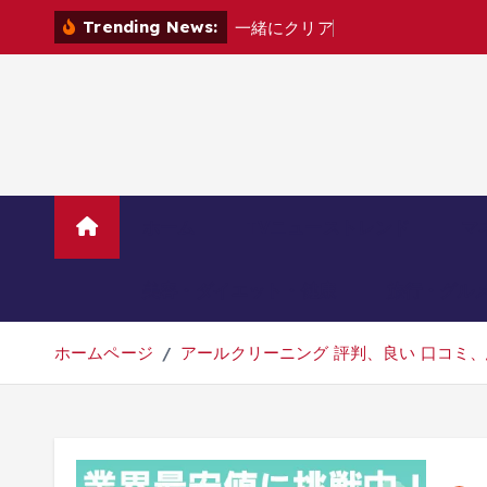
コ
Trending News:
一
緒
に
ク
リ
ア
し
ょ
?
ン
テ
ン
ツ
へ
移
動
ホーム
TVニューストレンド
マ
美容・ダイエット・健康
旅行・グル
ホームページ
アールクリーニング 評判、良い 口コミ、