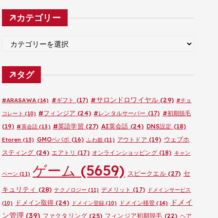
カ
カテゴリー
イ
ブ
カ
テ
ゴ
タグ
リ
ー
#サロンドロワイヤル
(29)
#ARASAWA
(14)
#ギフト
(17)
#チョ
#フィンジア
(24)
#レンタルサーバー
(17)
#初期脱毛
コレート
(10)
#英語学習
(27)
AI英会話
(24)
(19)
DNS設定
(18)
#英会話
(13)
ウェブホ
GMOペパボ
(16)
アウトドア
(19)
Etoren
(13)
ふわ姫
(11)
スティング
(24)
エアトリ
(17)
オンラインショッピング
(18)
キャン
ゲーム
(5659)
セ
スピークエル
(27)
ペーン
(11)
キュリティ
(28)
デメリット
(17)
テクノロジー
(11)
ドメインサービス
ドメイ
ドメイン取得
(24)
ドメイン移管
(14)
(10)
ドメイン登録
(10)
ン管理
(39)
ファクタリング
(25)
フィンジア初期脱毛
(22)
ヘア