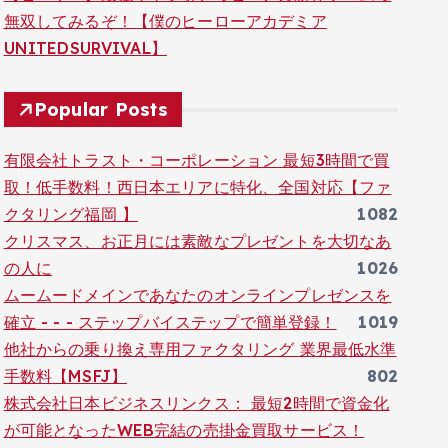
無双してみるぞ！【僕のヒーローアカデミア
UNITEDSURVIVAL】
Popular Posts
有限会社トラスト・コーポレーション 最短3時間で買
取！低手数料！西日本エリアに特化、全国対応【ファ
クタリング福岡 】
1082
クリスマス、お正月には素敵なプレゼントを大切なあ
の人に
1026
ムームードメインであなたのオンラインプレゼンスを
確立 - - - ステップバイステップで簡単登録！
1019
他社からの乗り換え専用ファクタリング 業界最低水準
手数料【MSFJ】
802
株式会社日本ビジネスリンクス： 最短2時間で資金化
が可能となったWEB完結の売掛金買取サービス！