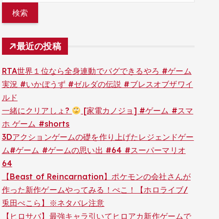
最近の投稿
RTA世界１位なら全身連動でバグできるやろ #ゲーム
実況 #いかぼうず #ゼルダの伝説 #ブレスオブザワイ
ルド
一緒にクリアしょ?
[家電カノジョ] #ゲーム #スマ
ホ ゲーム #shorts
3Dアクションゲームの礎を作り上げたレジェンドゲー
ム#ゲーム #ゲームの思い出 #64 #スーパーマリオ
64
【Beast of Reincarnation】ポケモンの会社さんが
作った新作ゲームやってみる！ぺこ！【ホロライブ/
兎田ぺこら】※ネタバレ注意
【ヒロサバ】最強キャラ引いてヒロアカ新作ゲームで