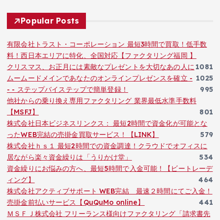
Popular Posts
有限会社トラスト・コーポレーション 最短3時間で買取！低手数
料！西日本エリアに特化、全国対応【ファクタリング福岡 】
クリスマス、お正月には素敵なプレゼントを大切なあの人に
1081
ムームードメインであなたのオンラインプレゼンスを確立 -
1025
- - ステップバイステップで簡単登録！
995
他社からの乗り換え専用ファクタリング 業界最低水準手数料
【MSFJ】
801
株式会社日本ビジネスリンクス： 最短2時間で資金化が可能とな
ったWEB完結の売掛金買取サービス！【LINK】
579
株式会社ｈｓ１ 最短2時間での資金調達！クラウドでオフィスに
居ながら楽々資金繰りは「うりかけ堂」
534
資金繰りにお悩みの方へ、最短5時間で入金可能！【ビートレーデ
ィング】
464
株式会社アクティブサポート WEB完結 最速２時間にてご入金！
売掛金前払いサービス【QuQuMo online】
441
ＭＳＦＪ株式会社 フリーランス様向けファクタリング「請求書先