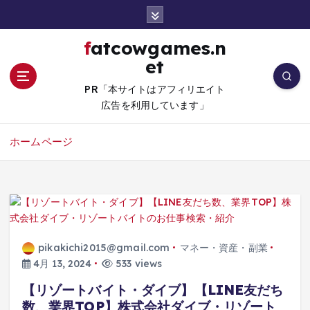
コ
ン
テ
fatcowgames.n
ン
et
ツ
へ
PR「本サイトはアフィリエイト
移
広告を利用しています」
動
ホームページ
pikakichi2015@gmail.com
マネー・資産・副業
4月 13, 2024
533 views
【リゾートバイト・ダイブ】【LINE友だち
数、業界TOP】株式会社ダイブ・リゾート