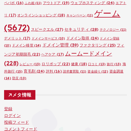
ウェブホスティング
(24)
ペパボ
(16)
アウトドア
(19)
エアト
ふわ姫
(11)
ゲーム
リ
(17)
オンラインショッピング
(18)
キャンペーン
(11)
(5672)
セキュリティ
(28)
スピークエル
(27)
テクノロジー
(11)
ドメイン取得
(24)
デメリット
(17)
ドメインサービス
(10)
ドメイン登録
ドメイン管理
(39)
ファクタリング
(25)
フィ
ドメイン移管
(14)
(10)
ムームードメイン
ンジア初期脱毛
(22)
ヘアケア
(17)
(228)
ロリポップ
(22)
健康
(18)
海
レビュー
(13)
口コミ
(13)
旅行
(13)
育毛剤
(24)
外旅行
(15)
評判
(16)
資金調達
請求書買取
(11)
資金繰り
(12)
(14)
防災
(10)
メタ情報
登録
ログイン
投稿フィード
コメントフィード